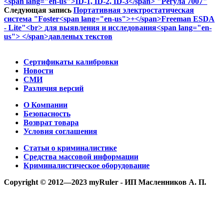
<span lang="en-us">ID-1, ID-2, ID-3</span> "Регула 7007"
Следующая запись
Портативная электростатическая
система "Foster<span lang="en-us">+</span>Freeman ESDA
- Lite"<br> для выявления и исследования<span lang="en-
us"> </span>давленых текстов
Сертификаты калибровки
Новости
СМИ
Различия версий
О Компании
Безопасность
Возврат товара
Условия соглашения
Статьи о криминалистике
Средства массовой информации
Криминалистическое оборудование
Copyright © 2012—2023 myRuler - ИП Масленников А. П.