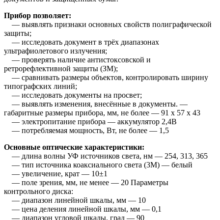
Прибор позволяет:
— выявлять признаки основных свойств полиграфической
защиты;
— исследовать документ в трёх диапазонах
ультрафиолетового излучения;
— проверять наличие антистоксовской и
ретрорефлективной защиты (ЗМ);
— сравнивать размеры объектов, контролировать ширину
типографских линий;
— исследовать документы на просвет;
— выявлять изменения, внесённые в документы. —
габаритные размеры прибора, мм, не более — 91 х 57 х 43
— электропитание прибора — аккумулятор 2,4В
— потребляемая мощность, Вт, не более — 1,5
Основные оптические характеристики:
— длина волны УФ источников света, нм — 254, 313, 365
— тип источника коаксиального света (3М) — белый
— увеличение, крат — 10
±
1
— поле зрения, мм, не менее — 20 Параметры
контрольного диска:
— диапазон линейной шкалы, мм — 10
— цена деления линейной шкалы, мм — 0,1
— диапазон угловой шкалы, град — 90