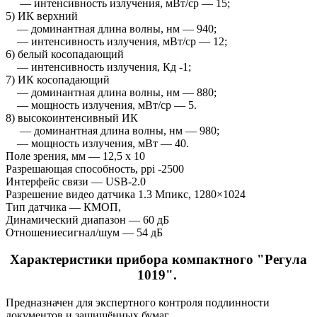
— интенсивность излучения, мВт/ср — 15;
5) ИК верхний
— доминантная длина волны, нм — 940;
— интенсивность излучения, мВт/ср — 12;
6) белый косопадающий
— интенсивность излучения, Кд -1;
7) ИК косопадающий
— доминантная длина волны, нм — 880;
— мощность излучения, мВт/ср — 5.
8) высокоинтенсивный ИК
— доминантная длина волны, нм — 980;
— мощность излучения, мВт — 40.
Поле зрения, мм — 12,5 x 10
Разрешающая способность, ppi -2500
Интерфейс связи — USB-2.0
Разрешение видео датчика 1.3 Мпикс, 1280×1024
Тип датчика — КМОП,
Динамический диапазон — 60 дБ
Отношениесигнал/шум — 54 дБ
Характеристики прибора компактного
"
Регула
1019
"
.
Предназначен для экспертного контроля подлинности
документов и защищённых бумаг.