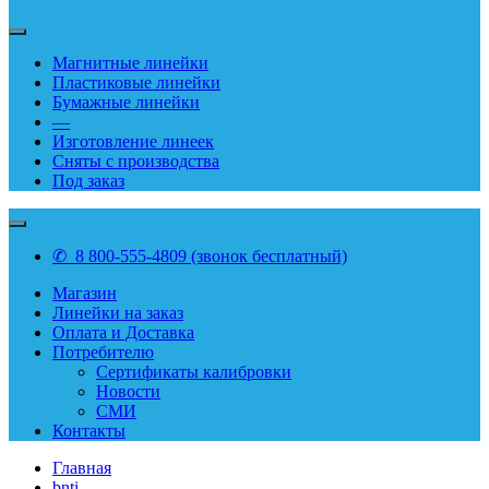
Магнитные линейки
Пластиковые линейки
Бумажные линейки
—
Изготовление линеек
Сняты с производства
Под заказ
✆ 8 800-555-4809 (звонок бесплатный)
Магазин
Линейки на заказ
Оплата и Доставка
Потребителю
Сертификаты калибровки
Новости
СМИ
Контакты
Главная
bnti