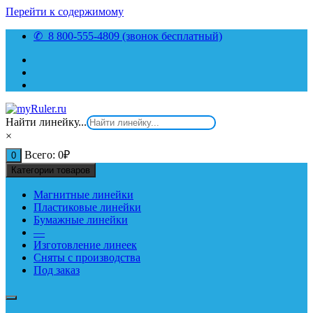
Перейти к содержимому
✆ 8 800-555-4809 (звонок бесплатный)
Найти линейку...
×
Всего:
0
₽
0
Категории товаров
Магнитные линейки
Пластиковые линейки
Бумажные линейки
—
Изготовление линеек
Сняты с производства
Под заказ