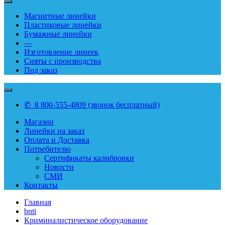
Магнитные линейки
Пластиковые линейки
Бумажные линейки
—
Изготовление линеек
Сняты с производства
Под заказ
✆ 8 800-555-4809 (звонок бесплатный)
Магазин
Линейки на заказ
Оплата и Доставка
Потребителю
Сертификаты калибровки
Новости
СМИ
Контакты
Главная
bnti
Криминалистическое оборудование