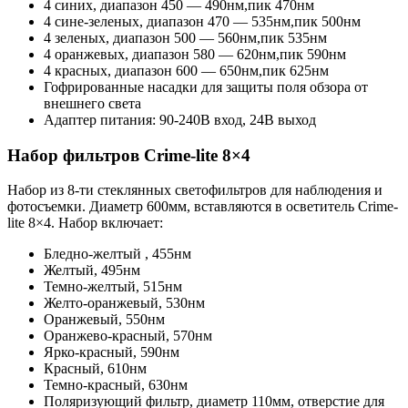
4 синих, диапазон 450 — 490нм,пик 470нм
4 сине-зеленых, диапазон 470 — 535нм,пик 500нм
4 зеленых, диапазон 500 — 560нм,пик 535нм
4 оранжевых, диапазон 580 — 620нм,пик 590нм
4 красных, диапазон 600 — 650нм,пик 625нм
Гофрированные насадки для защиты поля обзора от
внешнего света
Адаптер питания: 90-240В вход, 24В выход
Набор фильтров Crime-lite 8×4
Набор из 8-ти стеклянных светофильтров для наблюдения и
фотосъемки. Диаметр 600мм, вставляются в осветитель Crime-
lite 8×4. Набор включает:
Бледно-желтый , 455нм
Желтый, 495нм
Темно-желтый, 515нм
Желто-оранжевый, 530нм
Оранжевый, 550нм
Оранжево-красный, 570нм
Ярко-красный, 590нм
Красный, 610нм
Темно-красный, 630нм
Поляризующий фильтр, диаметр 110мм, отверстие для