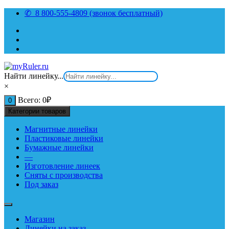
Перейти
✆ 8 800-555-4809 (звонок бесплатный)
к
содержимому
Найти линейку...
×
Всего:
0
₽
0
Категории товаров
Магнитные линейки
Пластиковые линейки
Бумажные линейки
—
Изготовление линеек
Сняты с производства
Под заказ
Магазин
Линейки на заказ