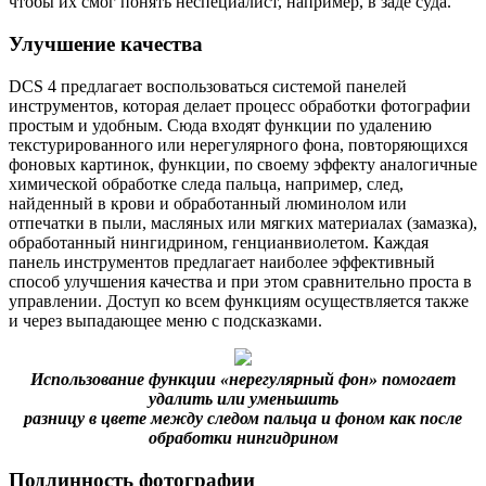
чтобы их смог понять неспециалист, например, в заде суда.
Улучшение качества
DCS 4 предлагает воспользоваться системой панелей
инструментов, которая делает
процесс обработки фотографии
простым и удобным. Сюда входят функции по удалению
текстурированного или нерегулярного фона, повторяющихся
фоновых картинок, функции, по своему эффекту аналогичные
химической обработке следа пальца, например, след,
найденный в крови и обработанный люминолом или
отпечатки в пыли, масляных или мягких материалах (замазка),
обработанный нингидрином, генцианвиолетом. Каждая
панель инструментов предлагает наиболее эффективный
способ улучшения качества и при этом сравнительно проста в
управлении. Доступ ко всем функциям осуществляется также
и через выпадающее меню с подсказками.
Использование функции «нерегулярный фон» помогает
удалить или уменьшить
разницу в цвете между следом пальца и фоном как после
обработки нингидрином
Подлинность фотографии