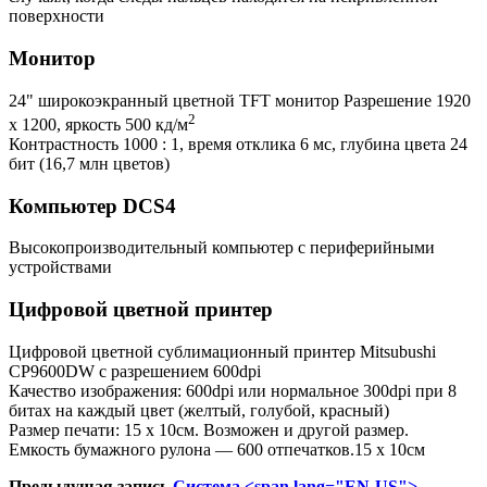
поверхности
Монитор
24" широкоэкранный цветной TFT монитор Разрешение 1920
2
х 1200, яркость 500 кд/м
Контрастность 1000 : 1, время отклика 6 мс, глубина цвета 24
бит (16,7 млн цветов)
Компьютер DCS4
Высокопроизводительный компьютер с периферийными
устройствами
Цифровой цветной принтер
Цифровой цветной сублимационный принтер Mitsubushi
CP9600DW с разрешением 600dpi
Качество изображения: 600dpi или нормальное 300dpi при 8
битах на каждый
цвет (желтый, голубой, красный)
Размер печати: 15 х 10см. Возможен и другой размер.
Емкость бумажного рулона — 600 отпечатков.15 х 10см
Предыдущая запись
Система <span lang="EN-US">