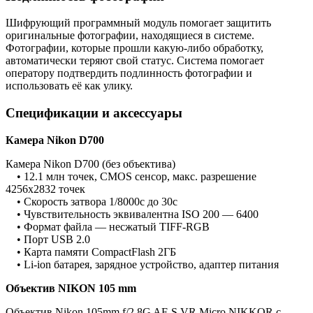
Шифрующий программный модуль помогает защитить
оригинальные фотографии, находящиеся в системе.
Фотографии, которые прошли какую-либо обработку,
автоматически теряют свой статус. Система помогает
оператору подтвердить подлинность фотографии и
использовать её как улику.
Спецификации и аксессуары
Камера Nikon D700
Камера Nikon D700 (без объектива)
•
12.1 млн точек, CMOS сенсор, макс. разрешение
4256х2832 точек
•
Скорость затвора 1/8000с до 30с
•
Чувствительность эквивалентна ISO 200 — 6400
•
Формат файла — несжатый TIFF-RGB
•
Порт USB 2.0
•
Карта памяти CompactFlash 2ГБ
•
Li-ion батарея, зарядное устройство, адаптер питания
Объектив NIKON 105
mm
Объектив Nikon 105mm f/2.8G AF-S VR Micro NIKKOR с