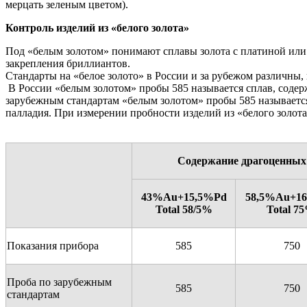
мерцать зеленым цветом).
Контроль изделий из «белого золота»
Под «белым золотом» понимают сплавы золота с платиной или 
закрепления бриллиантов.
Стандарты на «белое золото» в России и за рубежом различны,
В России «белым золотом» пробы 585 называется сплав, содерж
зарубежным стандартам «белым золотом» пробы 585 называется 
палладия. При измерении пробности изделий из «белого золота
Содержание драгоценных 
43%Аu+15,5%Рd
58,5%Аu+1
Тоtal 58/5%
То
t
аl 7
Показания прибора
585
750
Проба по зарубежным
585
750
стандартам