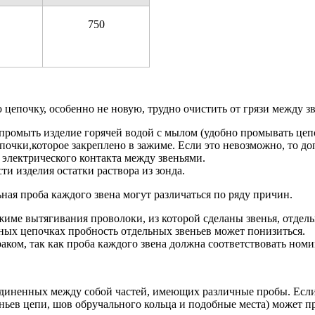
750
 цепочку, особенно не новую, трудно очистить от грязи между з
промыть изделие горячей водой с мылом (удобно промывать цеп
почки,которое закреплено в зажиме. Если это невозможно, то до
 электрического контакта между звеньями.
ти изделия остатки раствора из зонда.
ьная проба каждого звена могут различаться по ряду причин.
ме вытягивания проволоки, из которой сделаны звенья, отдельн
ных цепочках пробность отдельных звеньев может понизиться.
ком, так как проба каждого звена должна соответствовать номи
единенных между собой частей, имеющих различные пробы. Есл
ньев цепи, шов обручального кольца и подобные места) может п