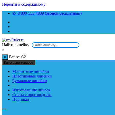
Перейти к содержимому
✆ 8 800-555-4809 (звонок бесплатный)
Найти линейку...
×
Всего:
0
₽
0
Категории товаров
Магнитные линейки
Пластиковые линейки
Бумажные линейки
—
Изготовление линеек
Сняты с производства
Под заказ