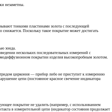
ки незаметны.
окрывают тонкими пластинами золота с последующей
но снижается. Поскольку такое покрытие может достигать
ью зонда.
роведении нескольких последовательных измерений с
термодиффузионном покрытии изделия высокопробным золотом.
итридом циркония — прибор либо не приступит к измерению
 нарушение цепи (постоянное красное свечение индикатора
ующее покрытие не удалить (например, с использованием
нтакта в измерительной цепи (индикатор состояния продолжает