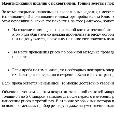
Идентификация изделий с покрытиями. Тонкие золотые по
Золотые покрытия, наносимые на ювелирные изделия, имеют с
(спиливание). Использование индикатора пробы золота Клио-г
этом безразлично, какие это покрытия, чистое («мягкое») золо
На изделие с помощью специальной косо заточенной иглы
этом игла обязательно должна прочерчивать риску остр
игл не допускается, поскольку не позволяет получить ну
На месте проведения рисок по обычной методике проведитс
покрытие.
Если проба не изменилась, то необходимо повторить опер
их. Повторите операцию измерения. Если и на этот раз п
Если проба остается неизменной, то можно достаточно уверенно
Обычно на тонком золотом покрытии толщиной от долей микр
толщиной до 5-6 микрон выявляется после первого нанесения 
нанесение рисок в третий раз. В отличие от обычных методов 
основного металла, прибор реагирует даже на уменьшение тол