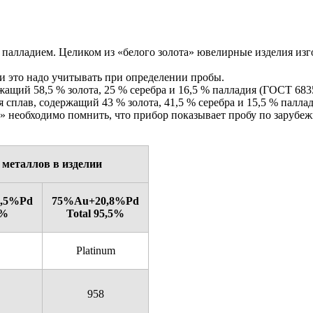
палладием. Целиком из «белого золота» ювелирные изделия изго
 и это надо учитывать при определении пробы.
ащий 58,5 % золота, 25 % серебра и 16,5 % палладия (ГОСТ 6835
сплав, содержащий 43 % золота, 41,5 % серебра и 15,5 % паллад
» необходимо помнить, что прибор показывает пробу по зарубеж
металлов в изделии
6,5%Рd
75%Аu+20,8%Рd
5%
То
t
а
l
95,5%
Platinum
958