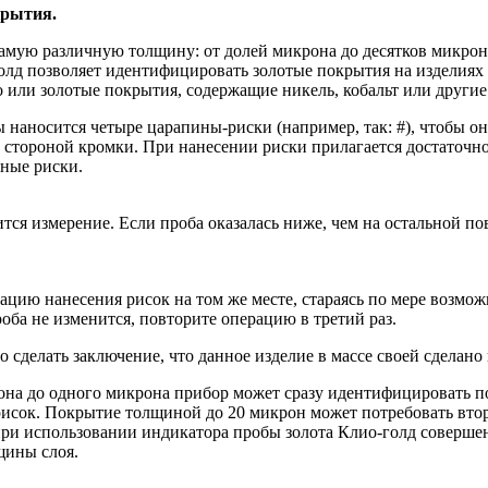
крытия.
амую различную толщину: от долей микрона до десятков микро
олд позволяет идентифицировать золотые покрытия на изделиях 
то или золотые покрытия, содержащие никель, кобальт или другие
 наносится четыре царапины-риски (например, так: #), чтобы он
ой стороной кромки. При нанесении риски прилагается достато
жные риски.
я измерение. Если проба оказалась ниже, чем на остальной пове
ацию нанесения рисок на том же месте, стараясь по мере возмож
роба не изменится, повторите операцию в третий раз.
 сделать заключение, что данное изделие в массе своей сделано 
она до одного микрона прибор может сразу идентифицировать 
рисок. Покрытие толщиной до 20 микрон может потребовать вто
при использовании индикатора пробы золота Клио-голд совершен
щины слоя.