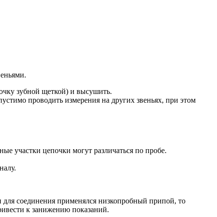
веньями.
очку зубной щеткой) и высушить.
пустимо проводить измерения на других звеньях, при этом
ые участки цепочки могут различаться по пробе.
налу.
и для соединения применялся низкопробный припой, то
ривести к занижению показаний.