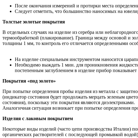
После окончания измерений и протирки места определен
Следует отметить, что большинство наносимых на ювели
Толстые золотые покрытия
В отдельных случаях на изделие из серебра или неблагородн
термообработкой (плакирование). Граница между основой и зол
толщины 1 мм, то контроль его отличается определенными осо
На изделие специальным инструментом наносится царапин
Необходимо выждать 1 мин. для проникновения жидкости 
постепенным заглублением в изделие прибор показывает
Покрытия «под золото»
При попытке определения пробы изделия из металла с защитн
(индикатор состояния будет продолжать мерцать зеленым цвето
состояния), поскольку эти покрытия являются диэлектриками.
Аналогичная ситуация возникает при попытке определения пр
Изделия с лаковым покрытием
Некоторые виды изделий (часто цепи производства Италии) п
органических растворителей с последующей промывкой водой),