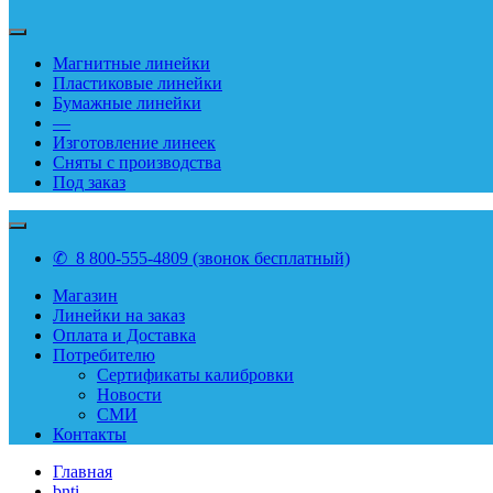
Магнитные линейки
Пластиковые линейки
Бумажные линейки
—
Изготовление линеек
Сняты с производства
Под заказ
✆ 8 800-555-4809 (звонок бесплатный)
Магазин
Линейки на заказ
Оплата и Доставка
Потребителю
Сертификаты калибровки
Новости
СМИ
Контакты
Главная
bnti