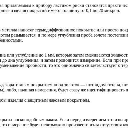
ия прилагаемым к прибору ластиком риски становятся практичес
рные изделия покрытий имеют толщину от 0,1 до 20 микрон.
ого металла наносят термодиффузионное покрытие или просто п
отом размывается, и по мере углубления проба золота постепен
бенностями.
а или углубление до 1 мм, которые затем смачиваются жидкост
до дна углубления, и затем проводится измерение. Если при п
 уменьшение пробности, то это однозначно свидетельствует о 
о-декоративным покрытием «под золото» — нитридом титана, н
м), либо, начиная измерения, будет сразу же идентифицировать
обы изделия с защитным лаковым покрытием.
окрыты воскоподобным лаком. Если перед измерением это изолир
 то измерение будет невозможно произвести из-за отсутствия ко