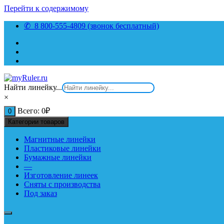
Перейти к содержимому
✆ 8 800-555-4809 (звонок бесплатный)
Найти линейку...
×
Всего:
0
₽
0
Категории товаров
Магнитные линейки
Пластиковые линейки
Бумажные линейки
—
Изготовление линеек
Сняты с производства
Под заказ