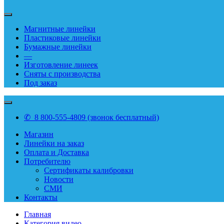
Магнитные линейки
Пластиковые линейки
Бумажные линейки
—
Изготовление линеек
Сняты с производства
Под заказ
✆ 8 800-555-4809 (звонок бесплатный)
Магазин
Линейки на заказ
Оплата и Доставка
Потребителю
Сертификаты калибровки
Новости
СМИ
Контакты
Главная
Категория видео