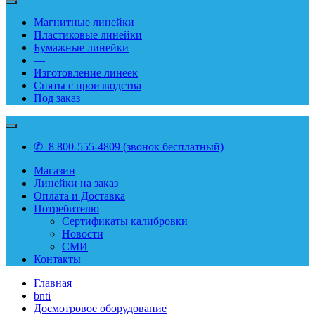
Магнитные линейки
Пластиковые линейки
Бумажные линейки
—
Изготовление линеек
Сняты с производства
Под заказ
✆ 8 800-555-4809 (звонок бесплатный)
Магазин
Линейки на заказ
Оплата и Доставка
Потребителю
Сертификаты калибровки
Новости
СМИ
Контакты
Главная
bnti
Досмотровое оборудование