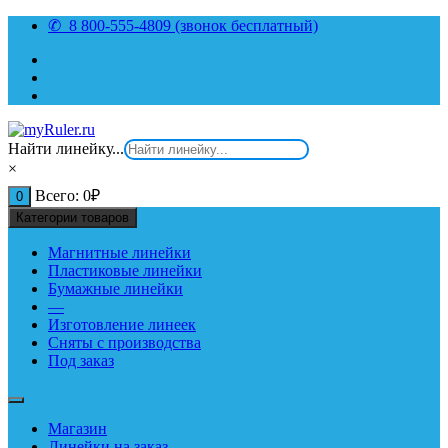
Перейти
✆ 8 800-555-4809 (звонок бесплатный)
к
содержимому
Найти линейку...
×
Всего:
0
₽
0
Категории товаров
Магнитные линейки
Пластиковые линейки
Бумажные линейки
—
Изготовление линеек
Сняты с производства
Под заказ
Магазин
Линейки на заказ