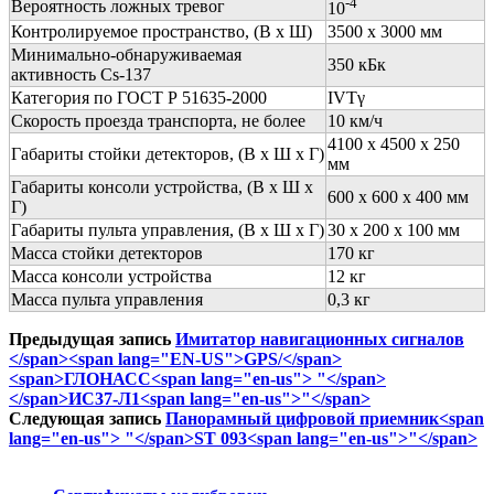
-4
Вероятность ложных тревог
10
Контролируемое пространство, (В х Ш)
3500 х 3000 мм
Минимально-обнаруживаемая
350 кБк
активность Cs-137
Категория по ГОСТ Р 51635-2000
I
VТγ
Скорость проезда транспорта, не более
10 км/ч
4100 х 4500 х 250
Габариты стойки детекторов,
(В х Ш х Г)
мм
Габариты консоли устройства,
(В х Ш х
600 х 600 х 400 мм
Г)
Габариты пульта управления,
(В х Ш х Г)
30 х 200 х 100 мм
Масса стойки детекторов
170 кг
Масса консоли устройства
12 кг
Масса пульта управления
0,3 кг
Предыдущая запись
Имитатор навигационных сигналов
</span><span lang="EN-US">GPS/</span>
<span>ГЛОНАСС<span lang="en-us"> "</span>
</span>ИС37-Л1<span lang="en-us">"</span>
Следующая запись
Панорамный цифровой приемник<span
lang="en-us"> "</span>ST 093<span lang="en-us">"</span>