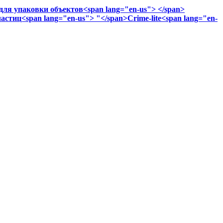
ля упаковки объектов<span lang="en-us"> </span>
стиц<span lang="en-us"> "</span>Crime-lite<span lang="en-