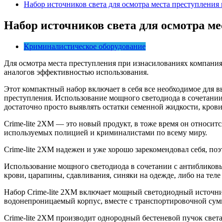
Набор источников света для осмотра места преступления
Набор источников света для осмотра м
Криминалистическое оборудование
Для осмотра места преступления при изнасилованиях компания
аналогов эффективностью использования.
Этот компактный набор включает в себя все необходимое для в
преступления. Использование мощного светодиода в сочетани
достаточно просто выявлять остатки семенной жидкости, крови
Crime-lite 2XM — это новый продукт, в тоже время он относит
используемых полицией и криминалистами по всему миру.
Crime-lite 2XM надежен и уже хорошо зарекомендовал себя, поэ
Использование мощного светодиода в сочетании с антибликов
крови, царапины, сдавливания, синяки на одежде, либо на теле
Набор Crime-lite 2XM включает мощный светодиодный источник
водонепроницаемый корпус, вместе с транспортировочной сумк
Crime-lite 2XM производит однородный бестеневой пучок света