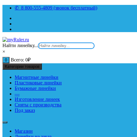
Перейти
✆ 8 800-555-4809 (звонок бесплатный)
к
содержимому
Найти линейку...
×
Всего:
0
₽
0
Категории товаров
Магнитные линейки
Пластиковые линейки
Бумажные линейки
—
Изготовление линеек
Сняты с производства
Под заказ
Магазин
Линейки на заказ