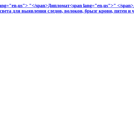
ng="en-us"> "</span>Дипломат<span lang="en-us">" </span>д
та для выявления следов, волокон, брызг крови, пятен и ча