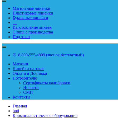
Магнитные линейки
Пластиковые линейки
Бумажные линейки
—
Изготовление линеек
Сняты с производства
Под заказ
✆ 8 800-555-4809 (звонок бесплатный)
Магазин
Линейки на заказ
Оплата и Доставка
Потребителю
Сертификаты калибровки
Новости
СМИ
Контакты
Главная
bnti
Криминалистическое оборудование