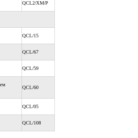
QCL2/XM/P
QCL/15
QCL/67
QCL/59
ием
QCL/60
QCL/05
QCL/108