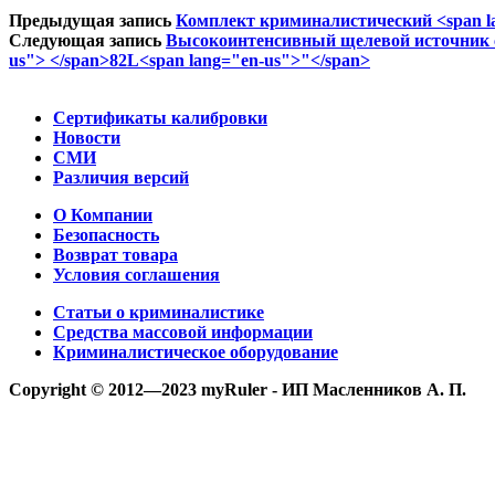
Предыдущая запись
Комплект криминалистический <span la
Следующая запись
Высокоинтенсивный щелевой источник све
us"> </span>82L<span lang="en-us">"</span>
Сертификаты калибровки
Новости
СМИ
Различия версий
О Компании
Безопасность
Возврат товара
Условия соглашения
Статьи о криминалистике
Средства массовой информации
Криминалистическое оборудование
Copyright © 2012—2023 myRuler - ИП Масленников А. П.