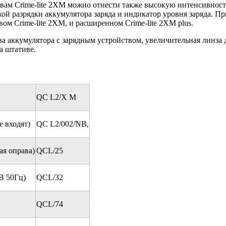
вам Crime-lite 2XM можно отнести также высокую интенсивност
ой разрядки аккумулятора заряда и индикатор уровня заряда. Пр
вом Crime-lite 2XM, и расширенном Crime-lite 2XM plus.
 аккумулятора с зарядным устройством, увеличительная линза д
а штативе.
QC L2/X M
е входят)
QC L2/002/NB,
ая оправа)
QCL/25
В 50Гц)
QCL/32
QCL/74