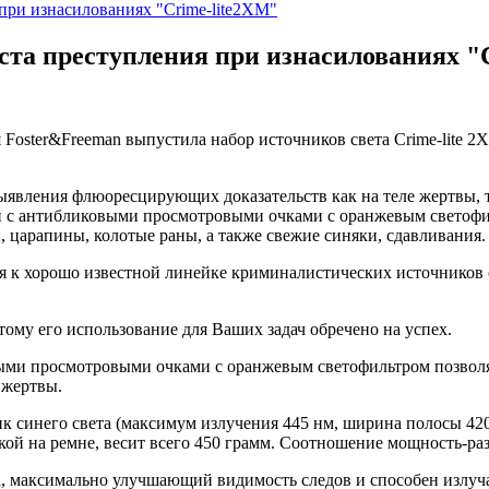
 при изнасилованиях "Crime-lite2XM"
еста преступления при изнасилованиях "
 Foster&Freeman выпустила набор источников света Crime-lite 
ыявления флюоресцирующих доказательств как на теле жертвы, т
и с антибликовыми просмотровыми очками с оранжевым светофи
, царапины, колотые раны, а также свежие синяки, сдавливания.
ся к хорошо известной линейке криминалистических источников 
тому его использование для Ваших задач обречено на успех.
ыми просмотровыми очками с оранжевым светофильтром позволя
 жертвы.
 синего света (максимум излучения 445 нм, ширина полосы 420
ой на ремне, весит всего 450 грамм. Соотношение мощность-раз
, максимально улучшающий видимость следов и способен излучат