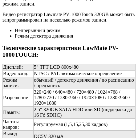
режима записи.
Видео регистратор Lawmate PV-1000Touch 320GB может быть
запрограммирован на несколько режимов записи.
Непрерывный режим
Режим детектора движения
Технические характеристики LawMate PV-
1000TOUCH:
Дисплей:
5
"
TFT LCD 800
x
480
Видео вход:
NTSC / PAL автоматическое определение
Режим
обычный / детектор движения / по расписанию
записи:
/ предзапись
320×240 / 640×480 / 720×480 / 1024×768 /
Разрешение
1280×720 / 1280×960 / 1920×1080 / 1280×960 /
1920×1080
2.5" 320GB SATA HDD или SD (поддержка до
Память:
16 Гб SDHC)
Частота
Регулируемая (1,5,15,25,30 кадров)
кадров:
Выход
DC5V 320 мА