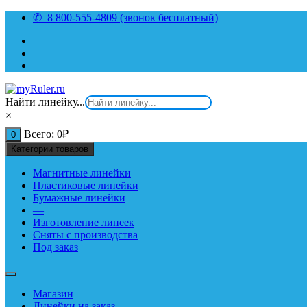
Перейти
✆ 8 800-555-4809 (звонок бесплатный)
к
содержимому
Найти линейку...
×
Всего:
0
₽
0
Категории товаров
Магнитные линейки
Пластиковые линейки
Бумажные линейки
—
Изготовление линеек
Сняты с производства
Под заказ
Магазин
Линейки на заказ