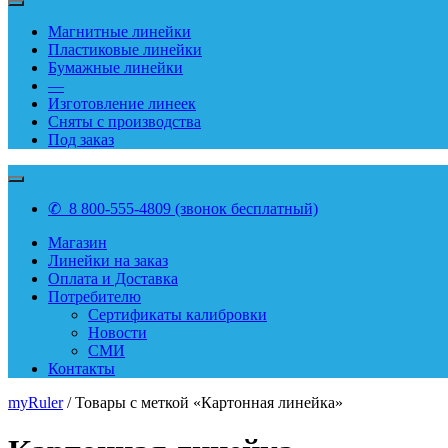
Магнитные линейки
Пластиковые линейки
Бумажные линейки
—
Изготовление линеек
Сняты с производства
Под заказ
✆ 8 800-555-4809 (звонок бесплатный)
Магазин
Линейки на заказ
Оплата и Доставка
Потребителю
Сертификаты калибровки
Новости
СМИ
Контакты
myRuler
/ Товары с меткой «Картонная линейка»