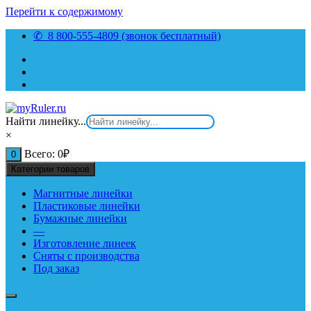
Перейти к содержимому
✆ 8 800-555-4809 (звонок бесплатный)
Найти линейку...
×
Всего:
0
₽
0
Категории товаров
Магнитные линейки
Пластиковые линейки
Бумажные линейки
—
Изготовление линеек
Сняты с производства
Под заказ