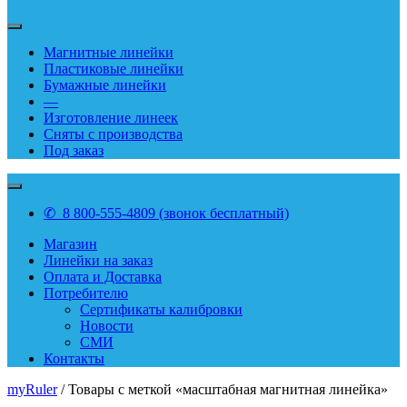
Магнитные линейки
Пластиковые линейки
Бумажные линейки
—
Изготовление линеек
Сняты с производства
Под заказ
✆ 8 800-555-4809 (звонок бесплатный)
Магазин
Линейки на заказ
Оплата и Доставка
Потребителю
Сертификаты калибровки
Новости
СМИ
Контакты
myRuler
/ Товары с меткой «масштабная магнитная линейка»