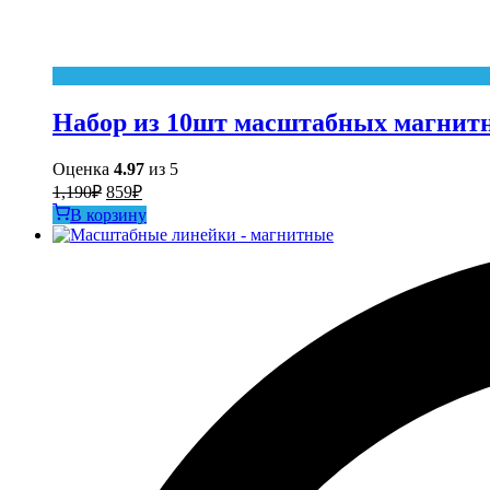
Набор из 10шт масштабных магнитны
Оценка
4.97
из 5
Первоначальная
Текущая
1,190
₽
859
₽
цена
цена:
В корзину
составляла
859₽.
1,190₽.