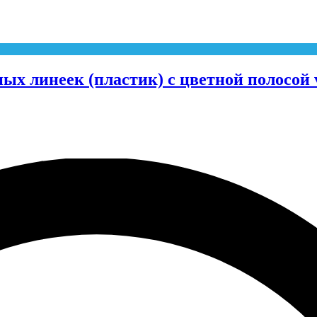
х линеек (пластик) с цветной полосой 