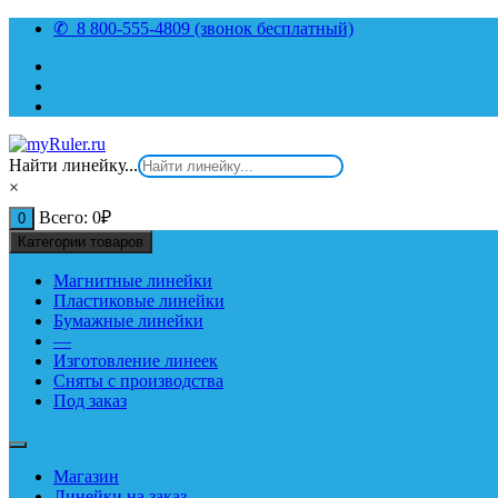
Перейти
✆ 8 800-555-4809 (звонок бесплатный)
к
содержимому
Найти линейку...
×
Всего:
0
₽
0
Категории товаров
Магнитные линейки
Пластиковые линейки
Бумажные линейки
—
Изготовление линеек
Сняты с производства
Под заказ
Магазин
Линейки на заказ