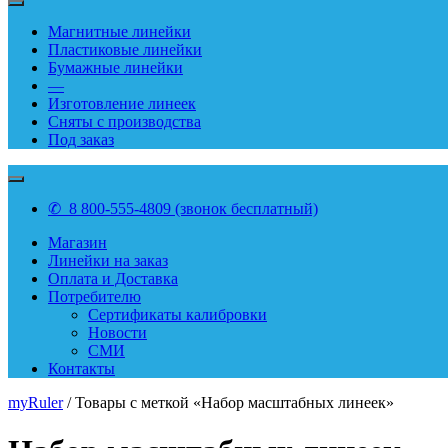
Магнитные линейки
Пластиковые линейки
Бумажные линейки
—
Изготовление линеек
Сняты с производства
Под заказ
✆ 8 800-555-4809 (звонок бесплатный)
Магазин
Линейки на заказ
Оплата и Доставка
Потребителю
Сертификаты калибровки
Новости
СМИ
Контакты
myRuler
/ Товары с меткой «Набор масштабных линеек»