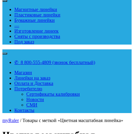
Магнитные линейки
Пластиковые линейки
Бумажные линейки
—
Изготовление линеек
Сняты с производства
Под заказ
✆ 8 800-555-4809 (звонок бесплатный)
Магазин
Линейки на заказ
Оплата и Доставка
Потребителю
Сертификаты калибровки
Новости
СМИ
Контакты
myRuler
/ Товары с меткой «Цветная масштабная линейка»