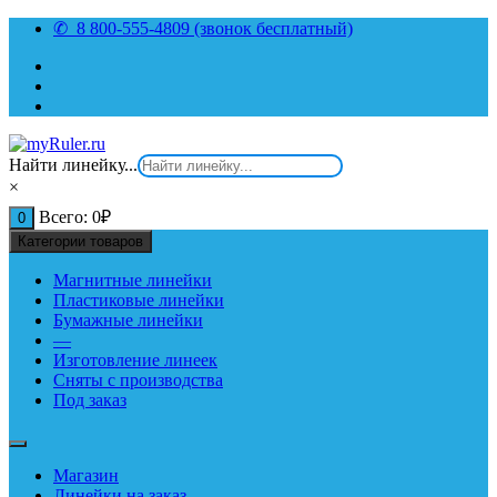
Перейти
✆ 8 800-555-4809 (звонок бесплатный)
к
содержимому
Найти линейку...
×
Всего:
0
₽
0
Категории товаров
Магнитные линейки
Пластиковые линейки
Бумажные линейки
—
Изготовление линеек
Сняты с производства
Под заказ
Магазин
Линейки на заказ