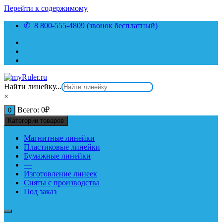
Перейти к содержимому
✆ 8 800-555-4809 (звонок бесплатный)
Найти линейку...
×
Всего:
0
₽
0
Категории товаров
Магнитные линейки
Пластиковые линейки
Бумажные линейки
—
Изготовление линеек
Сняты с производства
Под заказ