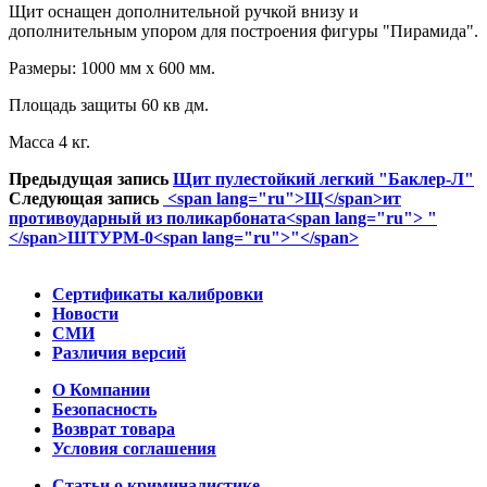
Щит оснащен дополнительной ручкой внизу и
дополнительным упором для построения фигуры "Пирамида".
Размеры: 1000 мм х 600 мм.
Площадь защиты 60 кв дм.
Масса 4 кг.
Предыдущая запись
Щит пулестойкий легкий "Баклер-Л"
Следующая запись
<span lang="ru">Щ</span>ит
противоударный из поликарбоната<span lang="ru"> "
</span>ШТУРМ-0<span lang="ru">"</span>
Сертификаты калибровки
Новости
СМИ
Различия версий
О Компании
Безопасность
Возврат товара
Условия соглашения
Статьи о криминалистике