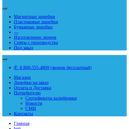
Магнитные линейки
Пластиковые линейки
Бумажные линейки
—
Изготовление линеек
Сняты с производства
Под заказ
✆ 8 800-555-4809 (звонок бесплатный)
Магазин
Линейки на заказ
Оплата и Доставка
Потребителю
Сертификаты калибровки
Новости
СМИ
Контакты
Главная
bnti