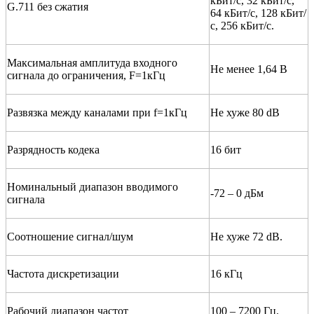
кБит/с, 32 кБит/с,
G.711 без сжатия
64 кБит/с, 128 кБит/
с, 256 кБит/с.
Максимальная амплитуда входного
Не менее 1,64 В
сигнала до ограничения, F=1кГц
Развязка между каналами при f=1кГц
Не хуже 80 dB
Разрядность кодека
16 бит
Номинальный диапазон вводимого
-72 – 0 дБм
сигнала
Соотношение сигнал/шум
Не хуже 72 dB.
Частота дискретизации
16 кГц
Рабочий диапазон частот
100 – 7200 Гц.