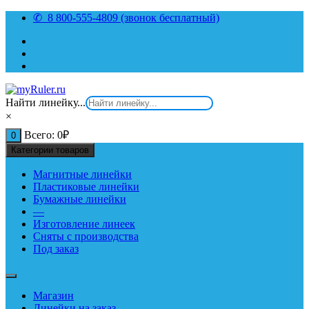
Перейти
✆ 8 800-555-4809 (звонок бесплатный)
к
содержимому
Найти линейку...
×
Всего:
0
₽
0
Категории товаров
Магнитные линейки
Пластиковые линейки
Бумажные линейки
—
Изготовление линеек
Сняты с производства
Под заказ
Магазин
Линейки на заказ