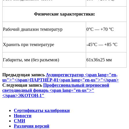
Физические характеристики:
Рабочий диапазон температур
0°С — +70 °С
Хранить при температуре
-45°С — +85 °С
Габариты, мм (без разъемов)
61х36х25 мм
Предыдущая запись
Аудиорегистратор <span lang="en-
us">"</span>ПАРТНЁР-01<span lang="en-us">"</span>
Следующая запись
Профессиональный переносной
светодиодный фонарь <span lang="en-us">"
</span>ЭКОТОН-1"
Сертификаты калибровки
Новости
СМИ
Различия версий