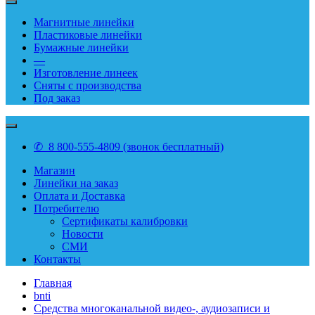
Магнитные линейки
Пластиковые линейки
Бумажные линейки
—
Изготовление линеек
Сняты с производства
Под заказ
✆ 8 800-555-4809 (звонок бесплатный)
Магазин
Линейки на заказ
Оплата и Доставка
Потребителю
Сертификаты калибровки
Новости
СМИ
Контакты
Главная
bnti
Средства многоканальной видео-, аудиозаписи и