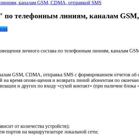
 линиям, каналам GSM, CDMA, отправкой SMS
)" по телефонным линиям, каналам GSM
ения
овещения личного состава по телефонным линиям, каналам G
налам GSM, CDMA, отправка SMS с формированием отчетов об 
 на время опове-щения и возврата линий абонентам по оконча
изации и других по входу «сухой контакт» (при наличии блока 
висит от количества устройств);
м портов на маршрутизаторе локальной сети;