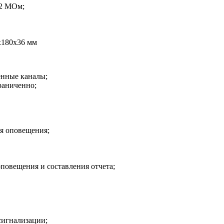
 2 МОм;
х180х36 мм
енные каналы;
раниченно;
я оповещения;
повещения и составления отчета;
сигнализации;