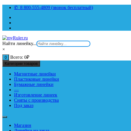
Перейти
✆ 8 800-555-4809 (звонок бесплатный)
к
содержимому
Найти линейку...
×
Всего:
0
₽
0
Категории товаров
Магнитные линейки
Пластиковые линейки
Бумажные линейки
—
Изготовление линеек
Сняты с производства
Под заказ
Магазин
Линейки на заказ