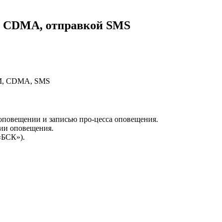
, CDMA, отправкой SMS
SM, CDMA, SMS
оповещении и записью про-цесса оповещения.
нии оповещения.
«БСК»).