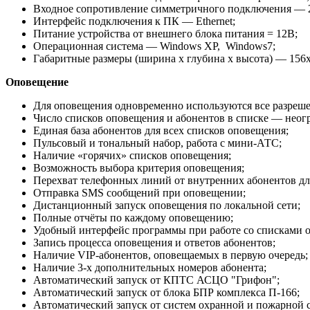
Входное сопротивление симметричного подключения —
Интерфейс подключения к ПК — Ethernet;
Питание устройства от внешнего блока питания = 12В;
Операционная система — Windows XP, Windows7;
Габаритные размеры (ширина х глубина х высота) — 156
Оповещение
Для оповещения одновременно используются все разреш
Число списков оповещения и абонентов в списке — неог
Единая база абонентов для всех списков оповещения;
Пульсовый и тональный набор, работа с мини-АТС;
Наличие «горячих» списков оповещения;
Возможность выбора критерия оповещения;
Перехват телефонных линий от внутренних абонентов дл
Отправка SMS сообщений при оповещении;
Дистанционный запуск оповещения по локальной сети;
Полные отчёты по каждому оповещению;
Удобный интерфейс программы при работе со списками о
Запись процесса оповещения и ответов абонентов;
Наличие VIP-абонентов, оповещаемых в первую очередь;
Наличие 3-х дополнительных номеров абонента;
Автоматический запуск от КПТС АСЦО "Грифон";
Автоматический запуск от блока БПР комплекса П-166;
Автоматический запуск от систем охранной и пожарной 