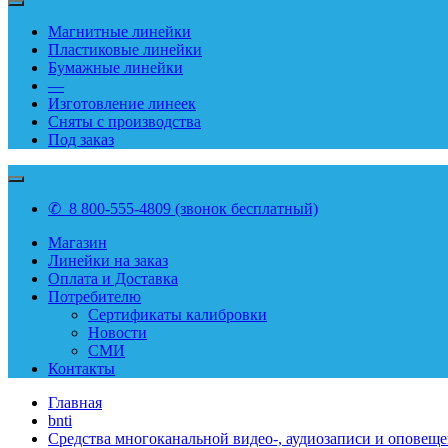
Магнитные линейки
Пластиковые линейки
Бумажные линейки
—
Изготовление линеек
Сняты с производства
Под заказ
✆ 8 800-555-4809 (звонок бесплатный)
Магазин
Линейки на заказ
Оплата и Доставка
Потребителю
Сертификаты калибровки
Новости
СМИ
Контакты
Главная
bnti
Средства многоканальной видео-, аудиозаписи и оповещ