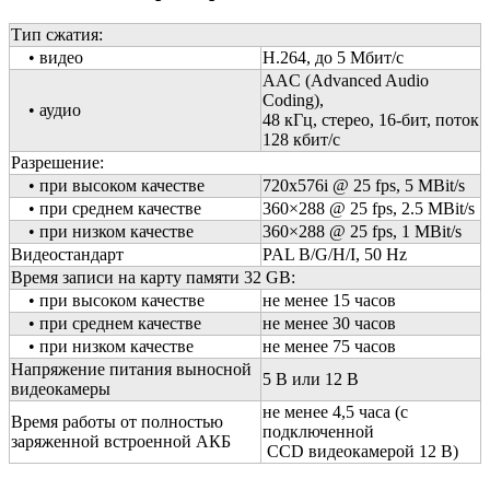
Тип сжатия:
• видео
H.264, до 5 Mбит/с
AAC (Advanced Audio
Coding),
• аудио
48 кГц, стерео, 16-бит, поток
128 кбит/с
Разрешение:
• при высоком качестве
720x576i @ 25 fps, 5 MBit/s
• при среднем качестве
360×288 @ 25 fps, 2.5 MBit/s
• при низком качестве
360×288 @ 25 fps, 1 MBit/s
Видеостандарт
PAL B/G/H/I, 50 Hz
Время записи на карту памяти 32 GB:
• при высоком качестве
не менее 15 часов
• при среднем качестве
не менее 30 часов
• при низком качестве
не менее 75 часов
Напряжение питания выносной
5 В или 12 В
видеокамеры
не менее 4,5 часа (c
Время работы от полностью
подключенной
заряженной встроенной АКБ
CCD видеокамерой 12 В)