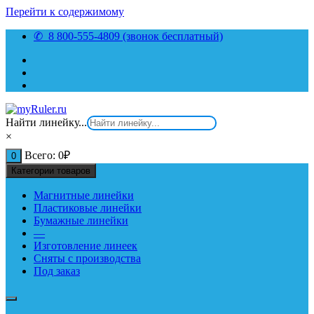
Перейти к содержимому
✆ 8 800-555-4809 (звонок бесплатный)
Найти линейку...
×
Всего:
0
₽
0
Категории товаров
Магнитные линейки
Пластиковые линейки
Бумажные линейки
—
Изготовление линеек
Сняты с производства
Под заказ