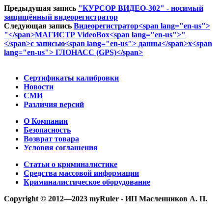
Предыдущая запись
"КУРСОР ВИДЕО-302" - носимый
защищённый видеорегистратор
Следующая запись
Видеорегистратор<span lang="en-us">
"</span>МАГИСТР VideoBox<span lang="en-us">"
</span>с записью<span lang="en-us"> данны</span>х<span
lang="en-us"> ГЛОНАСС (GPS)</span>
Сертификаты калибровки
Новости
СМИ
Различия версий
О Компании
Безопасность
Возврат товара
Условия соглашения
Статьи о криминалистике
Средства массовой информации
Криминалистическое оборудование
Copyright © 2012—2023 myRuler - ИП Масленников А. П.