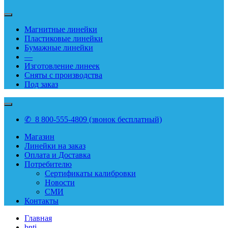
Магнитные линейки
Пластиковые линейки
Бумажные линейки
—
Изготовление линеек
Сняты с производства
Под заказ
✆ 8 800-555-4809 (звонок бесплатный)
Магазин
Линейки на заказ
Оплата и Доставка
Потребителю
Сертификаты калибровки
Новости
СМИ
Контакты
Главная
bnti