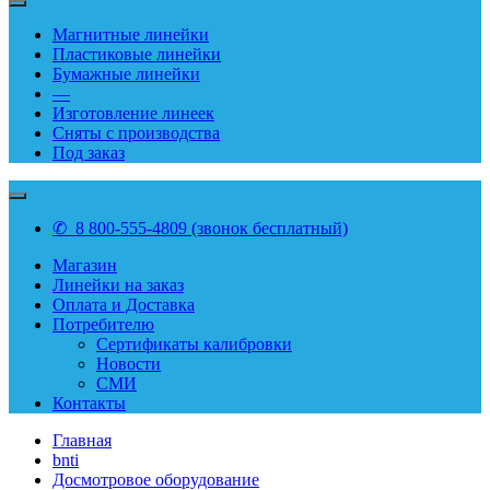
Магнитные линейки
Пластиковые линейки
Бумажные линейки
—
Изготовление линеек
Сняты с производства
Под заказ
✆ 8 800-555-4809 (звонок бесплатный)
Магазин
Линейки на заказ
Оплата и Доставка
Потребителю
Сертификаты калибровки
Новости
СМИ
Контакты
Главная
bnti
Досмотровое оборудование