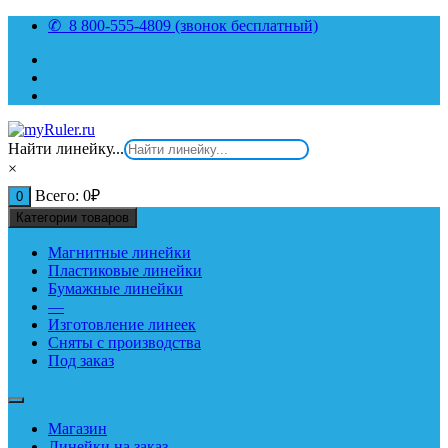
Перейти
✆ 8 800-555-4809 (звонок бесплатный)
к
содержимому
Найти линейку...
×
Всего:
0
₽
0
Категории товаров
Магнитные линейки
Пластиковые линейки
Бумажные линейки
—
Изготовление линеек
Сняты с производства
Под заказ
Магазин
Линейки на заказ