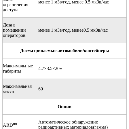
менее 1 мЗв/год, менее 0.5 мкЗв/час
ограничения
доступа.
Доза в
помещении
менее 1 мЗв/год, менее0.5 мкЗв/час
операторов.
Досматриваемые автомобили/контейнеры
Максимальные
4.7×3.5×20м
габариты
Максимальная
60
масса
Опции
Автоматическое обнаружение
tm
ARD
радиоактивных материалов(гамма)