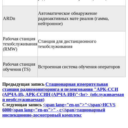
Автоматическое обнаружение
ARDn
радиоактивных мате риалов (гамма,
нейтронное)
Рабочая станция
Станция для дистанционного
техобслуживания
техобслуживания
(RMW)
Рабочая станция
Встроенная система обучения операторов
обучения (TS)
Предыдущая запись
Стационарная измерительная
станция радиомониторинга и пеленгования "АРК-ССИ
(АРЧА-И), АРК-ССИН (АРЧА-ИН)"<br> (обслуживаемая
и необслуживаемая)
Следующая запись
<span lang="en-us">"</span>HCVS
6000<span lang="en-us">" - c</span>тационарный
инспекционно-досмотровый комплекс