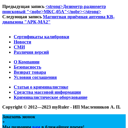
Предыдущая запись
<strong>Дозиметр-радиометр
поисковый "<nobr>МКС-05А"</nobr></strong>
Следующая запись
Магнитная приёмная антенна КВ-
диапазона "АРК-МА2"
Сертификаты калибровки
Новости
СМИ
Различия версий
О Компании
Безопасность
Возврат товара
Условия соглашения
Статьи о криминалистике
Средства массовой информации
Криминалистическое оборудование
Copyright © 2012—2023 myRuler - ИП Масленников А. П.
Заказать звонок
+
Мы позвоним
вам
в ближайшее время!