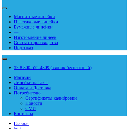
Магнитные линейки
Пластиковые линейки
Бумажные линейки
—
Изготовление линеек
Сняты с производства
Под заказ
✆ 8 800-555-4809 (звонок бесплатный)
Магазин
Линейки на заказ
Оплата и Доставка
Потребителю
Сертификаты калибровки
Новости
СМИ
Контакты
Главная
bnti