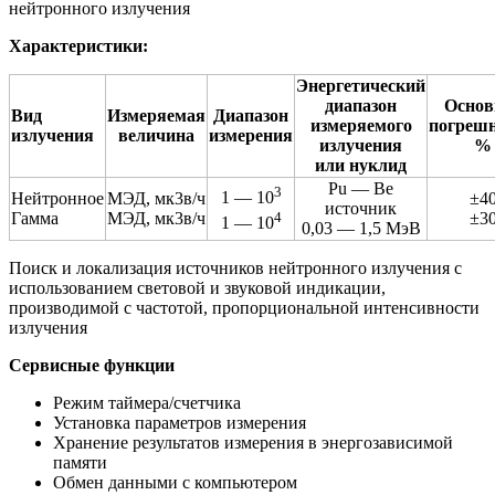
нейтронного излучения
Характеристики:
Энергетический
диапазон
Основ
Вид
Измеряемая
Диапазон
измеряемого
погрешн
излучения
величина
измерения
излучения
%
или нуклид
Pu — Be
3
1 — 10
Нейтронное
МЭД, мк3в/ч
±4
источник
4
Гамма
МЭД, мк3в/ч
±3
1 — 10
0,03 — 1,5 МэВ
Поиск и локализация источников нейтронного излучения с
использованием световой и звуковой индикации,
производимой с частотой, пропорциональной интенсивности
излучения
Сервисные функции
Режим таймера/счетчика
Установка параметров измерения
Хранение результатов измерения в энергозависимой
памяти
Обмен данными с компьютером