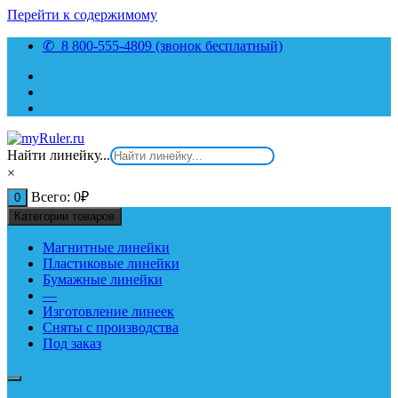
Перейти к содержимому
✆ 8 800-555-4809 (звонок бесплатный)
Найти линейку...
×
Всего:
0
₽
0
Категории товаров
Магнитные линейки
Пластиковые линейки
Бумажные линейки
—
Изготовление линеек
Сняты с производства
Под заказ