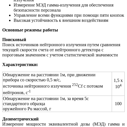
Измерение МЭД гамма-излучения для обеспечения
безопасности персонала
Управление всеми функциями при помощи пяти кнопок
Высокая устойчивость к внешним воздействиям
Основные режимы работы
Поисковый
Поиск источников нейтронного излучения путем сравнения
текущей скорости счета от нейтронного детектора с
пороговым значением с учетом статистической значимости
Характеристики:
Обнаружение на расстоянии 1м, при движении
прибора со скоростью 0,5 м/с,
1,5 x
252
4
источника нейтронного излучения
Cf с потоком
10
-1
нейтронов, с
Обнаружение на расстоянии 1м, за время 5с
стандартного образца
100
оружейного Pu массой, г
Дозиметрический
Измерение мощности эквивалентной дозы (МЭД) гамма и