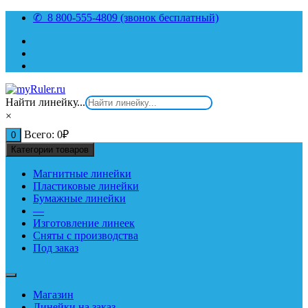
Перейти
✆ 8 800-555-4809 (звонок бесплатный)
к
содержимому
Найти линейку...
×
Всего:
0
₽
0
Категории товаров
Магнитные линейки
Пластиковые линейки
Бумажные линейки
—
Изготовление линеек
Сняты с производства
Под заказ
Магазин
Линейки на заказ