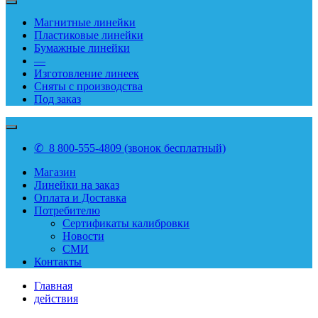
Магнитные линейки
Пластиковые линейки
Бумажные линейки
—
Изготовление линеек
Сняты с производства
Под заказ
✆ 8 800-555-4809 (звонок бесплатный)
Магазин
Линейки на заказ
Оплата и Доставка
Потребителю
Сертификаты калибровки
Новости
СМИ
Контакты
Главная
действия