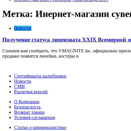
Метка:
Инернет-магазин суве
Новости
Получение статуса лицензиата XXIX Всемирной з
Спешим вам сообщить, что VMAGNITE inc. официально присвоил
продаже появятся линейки, костеры и
Сертификаты калибровки
Новости
СМИ
Различия версий
О Компании
Безопасность
Возврат товара
Условия соглашения
Статьи о криминалистике