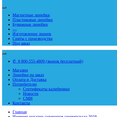
Магнитные линейки
Пластиковые линейки
Бумажные линейки
—
Изготовление линеек
Сняты с производства
Под заказ
✆ 8 800-555-4809 (звонок бесплатный)
Магазин
Линейки на заказ
Оплата и Доставка
Потребителю
Сертификаты калибровки
Новости
СМИ
Контакты
Главная
Инернет-магазин сувениров универсиада 2019