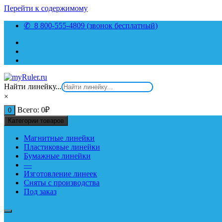
Перейти к содержимому
✆ 8 800-555-4809 (звонок бесплатный)
Найти линейку...
×
Всего:
0
₽
0
Категории товаров
Магнитные линейки
Пластиковые линейки
Бумажные линейки
—
Изготовление линеек
Сняты с производства
Под заказ