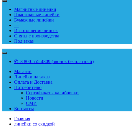
Магнитные линейки
Пластиковые линейки
Бумажные линейки
—
Изготовление линеек
Сняты с производства
Под заказ
✆ 8 800-555-4809 (звонок бесплатный)
Магазин
Линейки на заказ
Оплата и Доставка
Потребителю
Сертификаты калибровки
Новости
СМИ
Контакты
Главная
линейки со скидкой