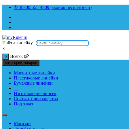
Перейти
✆ 8 800-555-4809 (звонок бесплатный)
к
содержимому
Найти линейку...
×
Всего:
0
₽
0
Категории товаров
Магнитные линейки
Пластиковые линейки
Бумажные линейки
—
Изготовление линеек
Сняты с производства
Под заказ
Магазин
Линейки на заказ