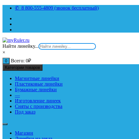
Перейти
✆ 8 800-555-4809 (звонок бесплатный)
к
содержимому
Найти линейку...
×
Всего:
0
₽
0
Категории товаров
Магнитные линейки
Пластиковые линейки
Бумажные линейки
—
Изготовление линеек
Сняты с производства
Под заказ
Магазин
Линейки на заказ