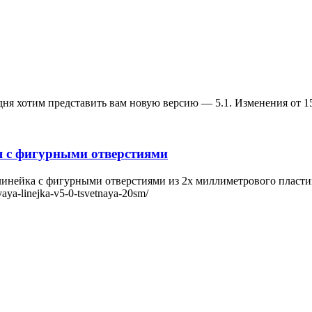
ня хотим представить вам новую версию — 5.1. Изменения от 15.
я с фигурными отверстиями
я линейка с фигурными отверстиями из 2х миллиметрового пласт
vaya-linejka-v5-0-tsvetnaya-20sm/