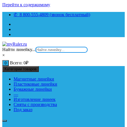
Перейти к содержимому
✆ 8 800-555-4809 (звонок бесплатный)
Найти линейку...
×
Всего:
0
₽
0
Категории товаров
Магнитные линейки
Пластиковые линейки
Бумажные линейки
—
Изготовление линеек
Сняты с производства
Под заказ