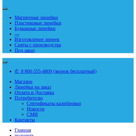
Магнитные линейки
Пластиковые линейки
Бумажные линейки
—
Изготовление линеек
Сняты с производства
Под заказ
✆ 8 800-555-4809 (звонок бесплатный)
Магазин
Линейки на заказ
Оплата и Доставка
Потребителю
Сертификаты калибровки
Новости
СМИ
Контакты
Главная
получить