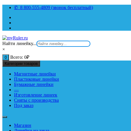
Перейти
✆ 8 800-555-4809 (звонок бесплатный)
к
содержимому
Найти линейку...
×
Всего:
0
₽
0
Категории товаров
Магнитные линейки
Пластиковые линейки
Бумажные линейки
—
Изготовление линеек
Сняты с производства
Под заказ
Магазин
Линейки на заказ