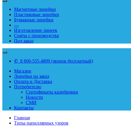
Магнитные линейки
Пластиковые линейки
Бумажные линейки
—
Изготовление линеек
Сняты с производства
Под заказ
✆ 8 800-555-4809 (звонок бесплатный)
Магазин
Линейки на заказ
Оплата и Доставка
Потребителю
Сертификаты калибровки
Новости
СМИ
Контакты
Главная
Типы папиллярных узоров