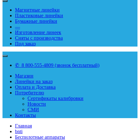
Магнитные линейки
Пластиковые линейки
Бумажные линейки
—
Изготовление линеек
Сняты с производства
Под заказ
✆ 8 800-555-4809 (звонок бесплатный)
Магазин
Линейки на заказ
Оплата и Доставка
Потребителю
Сертификаты калибровки
Новости
СМИ
Контакты
Главная
bnti
Беспилотные аппараты