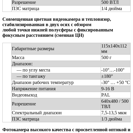
Разрешение
500 ВТЛ
ПЗС матрица
1/4 дюйма
Совмещенная цветная видеокамера и тепловизор,
стабилизированная в двух осях с обзором
любой точки нижней полусферы с фиксированным
фокусным расстоянием (сменная ЦН)
115х140х112
Габаритные размеры
мм
Масса
500 г
Диапазон:
— по углу места
-10°…-100°
— по тангажу
±180°
Диапазон рабочих температур
-30° … +50 °C
Напряжение питания
9-16 В
Видеовыход
PAL
640х480 / 500
Разрешение
ТВЛ
Спектральный диапазон
7,5-13,5 мкм
ПЗС матрица
1/3 дюйма
Фотокамера высокого качества с просветленной оптикой и