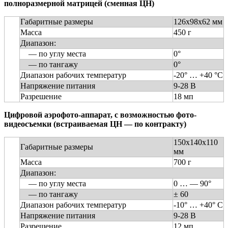
полноразмерной матрицей (сменная ЦН)
Габаритные размеры
126x98x62 мм
Масса
450 г
Диапазон:
— по углу места
0°
— по тангажу
0°
Диапазон рабочих температур
-20° … +40 °C
Напряжение питания
9-28 В
Разрешение
18 мп
Цифровой аэрофото-аппарат, с возможностью фото-
видеосъемки (встраиваемая ЦН — по контракту)
150х140х110
Габаритные размеры
мм
Масса
700 г
Диапазон:
— по углу места
0 … — 90°
— по тангажу
± 60
Диапазон рабочих температур
-10° … +40° C
Напряжение питания
9-28 В
Разрешение
12 мп