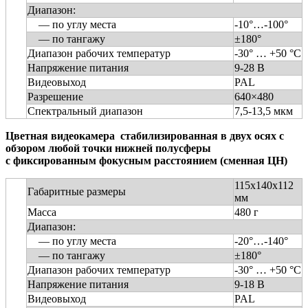
Диапазон:
— по углу места
-10°…-100°
— по тангажу
±180°
Диапазон рабочих температур
-30° … +50 °C
Напряжение питания
9-28 В
Видеовыход
PAL
Разрешение
640×480
Спектральный диапазон
7,5-13,5 мкм
Цветная видеокамера стабилизированная в двух осях с
обзором любой точки нижней полусферы
с фиксированным фокусным расстоянием (сменная ЦН)
115х140х112
Габаритные размеры
мм
Масса
480 г
Диапазон:
— по углу места
-20°…-140°
— по тангажу
±180°
Диапазон рабочих температур
-30° … +50 °C
Напряжение питания
9-18 В
Видеовыход
PAL