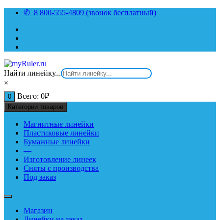
Перейти
✆ 8 800-555-4809 (звонок бесплатный)
к
содержимому
Найти линейку...
×
Всего:
0
₽
0
Категории товаров
Магнитные линейки
Пластиковые линейки
Бумажные линейки
—
Изготовление линеек
Сняты с производства
Под заказ
Магазин
Линейки на заказ