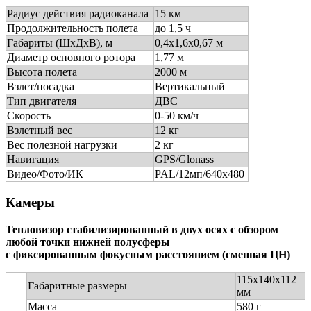
Радиус действия радиоканала
15 км
Продолжительность полета
до 1,5 ч
Габариты (ШхДхВ), м
0,4
x
1,6
x
0,67 м
Диаметр основного ротора
1,77 м
Высота полета
2000 м
Взлет/посадка
Вертикальный
Тип двигателя
ДВС
Скорость
0-50 км/ч
Взлетный вес
12 кг
Вес полезной нагрузки
2 кг
Навигация
GPS/Glonass
Видео/Фото/ИК
PAL/12мп/640х480
Камеры
Тепловизор стабилизированный в двух осях с обзором
любой точки нижней полусферы
с фиксированным фокусным расстоянием (сменная ЦН)
115х140х112
Габаритные размеры
мм
Масса
580 г