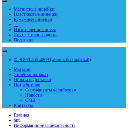
Магнитные линейки
Пластиковые линейки
Бумажные линейки
—
Изготовление линеек
Сняты с производства
Под заказ
✆ 8 800-555-4809 (звонок бесплатный)
Магазин
Линейки на заказ
Оплата и Доставка
Потребителю
Сертификаты калибровки
Новости
СМИ
Контакты
Главная
bnti
Информационная безопасность