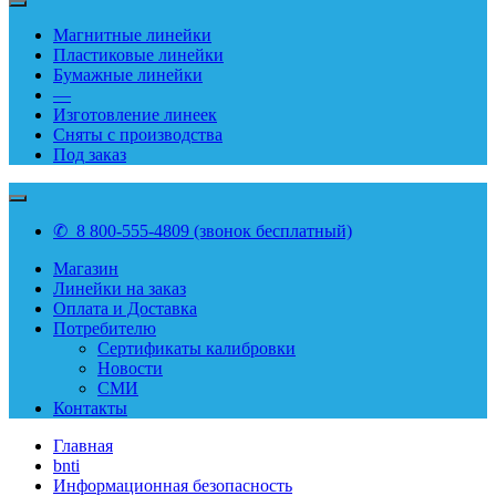
Магнитные линейки
Пластиковые линейки
Бумажные линейки
—
Изготовление линеек
Сняты с производства
Под заказ
✆ 8 800-555-4809 (звонок бесплатный)
Магазин
Линейки на заказ
Оплата и Доставка
Потребителю
Сертификаты калибровки
Новости
СМИ
Контакты
Главная
bnti
Информационная безопасность