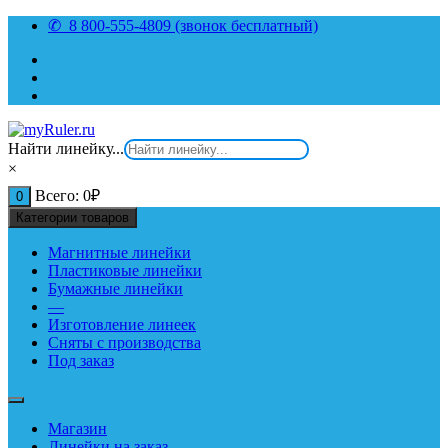
Перейти
✆ 8 800-555-4809 (звонок бесплатный)
к
содержимому
Найти линейку...
×
Всего:
0
₽
0
Категории товаров
Магнитные линейки
Пластиковые линейки
Бумажные линейки
—
Изготовление линеек
Сняты с производства
Под заказ
Магазин
Линейки на заказ