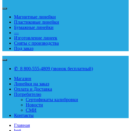
Магнитные линейки
Пластиковые линейки
Бумажные линейки
—
Изготовление линеек
Сняты с производства
Под заказ
✆ 8 800-555-4809 (звонок бесплатный)
Магазин
Линейки на заказ
Оплата и Доставка
Потребителю
Сертификаты калибровки
Новости
СМИ
Контакты
Главная
bnti