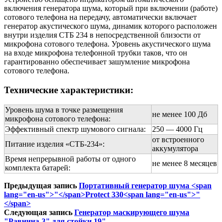
включения генератора шума, который при включении (работе)
сотового телефона на передачу, автоматически включает
генератор акустического шума, динамик которого расположен
внутри изделия СТБ 234 в непосредственной близости от
микрофона сотового телефона. Уровень акустического шума
на входе микрофона телефонной трубки таков, что он
гарантированно обеспечивает зашумление микрофона
сотового телефона.
Технические характеристики:
Уровень шума в точке размещения
не менее 100 Дб
микрофона сотового телефона:
Эффективный спектр шумового сигнала:
250 — 4000 Гц
от встроенного
Питание изделия «СТБ-234»:
аккумулятора
Время непрерывной работы от одного
не менее 8 месяцев
комплекта батарей:
Предыдущая запись
Портативный генератор шума <span
lang="en-us">"</span>Protect 330<span lang="en-us">"
</span>
Следующая запись
Генератор маскирующего шума
"Равнина-3" для стойки 19"