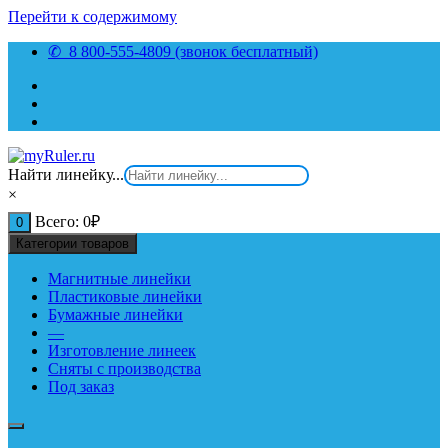
Перейти к содержимому
✆ 8 800-555-4809 (звонок бесплатный)
Найти линейку...
×
Всего:
0
₽
0
Категории товаров
Магнитные линейки
Пластиковые линейки
Бумажные линейки
—
Изготовление линеек
Сняты с производства
Под заказ