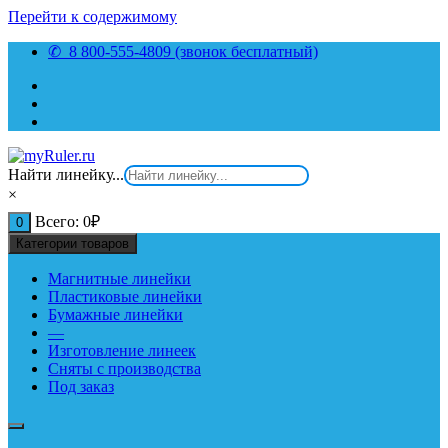
Перейти к содержимому
✆ 8 800-555-4809 (звонок бесплатный)
Найти линейку...
×
Всего:
0
₽
0
Категории товаров
Магнитные линейки
Пластиковые линейки
Бумажные линейки
—
Изготовление линеек
Сняты с производства
Под заказ