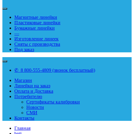
Магнитные линейки
Пластиковые линейки
Бумажные линейки
—
Изготовление линеек
Сняты с производства
Под заказ
✆ 8 800-555-4809 (звонок бесплатный)
Магазин
Линейки на заказ
Оплата и Доставка
Потребителю
Сертификаты калибровки
Новости
СМИ
Контакты
Главная
bnti