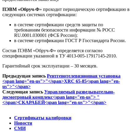
ПЭВМ «Обруч-Ф
» проходит периодическую сертификацию в
следующих системах сертификации:
в системе сертификации средств защиты по
требованиям безопасности информации № РОСС
RU.0001.030001 (ФСБ России);
в системе сертификации ГОСТ Р Госстандарта России.
Состав ПЭВМ «Обруч-Ф» определяется согласно
спецификации указанной в ТУ 4013-005-17917145-2010.
Гарантийный срок эксплуатации – 30 месяцев.
Предыдущая запись
Рентгенотелевизионная установка
<span lang="en-us">"</span>XRC 65-85<span lang="en-
us">"</span>
Следующая запись
Управляемый разведывательно-
досмотровый комплекс<span lang="en-us"> "
</span>СКАРАБЕЙ<span lang="en-us">"</span>
Сертификаты калибровки
Новости
СМИ