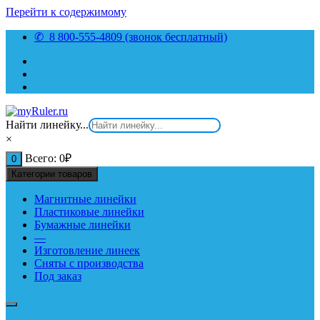
Перейти к содержимому
✆ 8 800-555-4809 (звонок бесплатный)
Найти линейку...
×
Всего:
0
₽
0
Категории товаров
Магнитные линейки
Пластиковые линейки
Бумажные линейки
—
Изготовление линеек
Сняты с производства
Под заказ