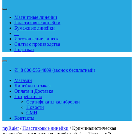
Магнитные линейки
Пластиковые линейки
Бумажные линейки
—
Изготовление линеек
Сняты с производства
Под заказ
✆ 8 800-555-4809 (звонок бесплатный)
Магазин
Линейки на заказ
Оплата и Доставка
Потребителю
Сертификаты калибровки
Новости
СМИ
Контакты
myRuler
/
Пластиковые линейки
/ Криминалистическая
масштабная пластиковая линейка v5.2 — 15см — ч/б