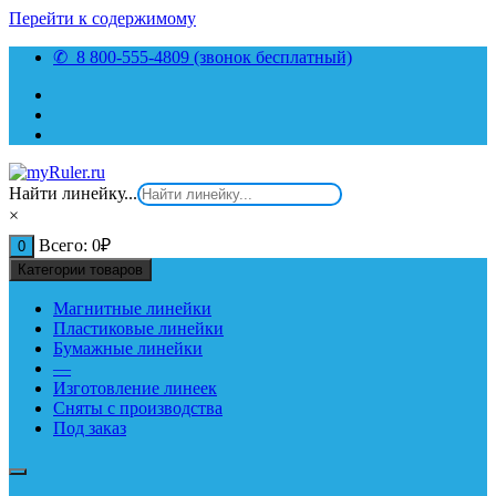
Перейти к содержимому
✆ 8 800-555-4809 (звонок бесплатный)
Найти линейку...
×
Всего:
0
₽
0
Категории товаров
Магнитные линейки
Пластиковые линейки
Бумажные линейки
—
Изготовление линеек
Сняты с производства
Под заказ