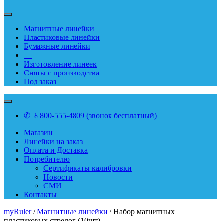
Магнитные линейки
Пластиковые линейки
Бумажные линейки
—
Изготовление линеек
Сняты с производства
Под заказ
✆ 8 800-555-4809 (звонок бесплатный)
Магазин
Линейки на заказ
Оплата и Доставка
Потребителю
Сертификаты калибровки
Новости
СМИ
Контакты
myRuler
/
Магнитные линейки
/ Набор магнитных
пластиковых стрелок (10шт)