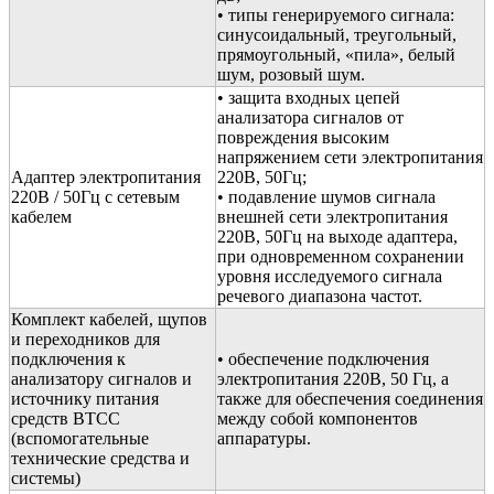
• типы генерируемого сигнала:
синусоидальный, треугольный,
прямоугольный, «пила», белый
шум, розовый шум.
• защита входных цепей
анализатора сигналов от
повреждения высоким
напряжением сети электропитания
Адаптер электропитания
220В, 50Гц;
220В / 50Гц с сетевым
• подавление шумов сигнала
кабелем
внешней сети электропитания
220В, 50Гц на выходе адаптера,
при одновременном сохранении
уровня исследуемого сигнала
речевого диапазона частот.
Комплект кабелей, щупов
и переходников для
подключения к
• обеспечение подключения
анализатору сигналов и
электропитания 220В, 50 Гц, а
источнику питания
также для обеспечения соединения
средств ВТСС
между собой компонентов
(вспомогательные
аппаратуры.
технические средства и
системы)