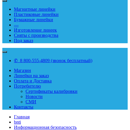
Магнитные линейки
Пластиковые линейки
Бумажные линейки
—
Изготовление линеек
Сняты с производства
Под заказ
✆ 8 800-555-4809 (звонок бесплатный)
Магазин
Линейки на заказ
Оплата и Доставка
Потребителю
Сертификаты калибровки
Новости
СМИ
Контакты
Главная
bnti
Информационная безопасность