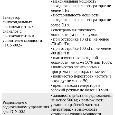
• максимальная мощность
выходного сигнала генератора: не
менее 1 Вт;
• нестабильность мощности
Генератор
выходного сигнала генератора: не
синусоидальных
более 3 %;
высокочастотных
• спектральная плотность
сигналов с
мощности фазовых шумов:
высокочастотным
• при отстройке 10 кГц: не менее
усилителем мощности
-70 дБн/Гц;
«ГСУ-002»
• при отстройке 100 кГц: не менее
-80 дБн/Гц;
• шаг изменения выходной
мощности: не хуже 50% или 100%;
• количество записываемых
программ генератора: не менее 5;
• количество перестроек частоты в
секунду: не менее 50;
• время выхода генератора в
рабочий режим: не более 10 мин.
• дальность действия радиоканала:
не менее 500 м; • возможность
Радиомодем с
установки рабочей частоты
радиоканалом управления
генератора; • возможность
для ГСУ-002
установки уровня мощности