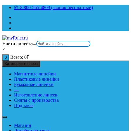
Перейти
✆ 8 800-555-4809 (звонок бесплатный)
к
содержимому
Найти линейку...
×
Всего:
0
₽
0
Категории товаров
Магнитные линейки
Пластиковые линейки
Бумажные линейки
—
Изготовление линеек
Сняты с производства
Под заказ
Магазин
Линейки на заказ