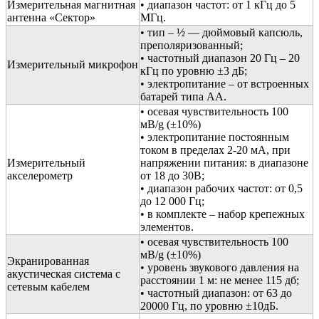
Измерительная магнитная
• диапазон частот: от 1 кГц до 5
антенна «Сектор»
МГц.
• тип – ½ — дюймовый капсюль,
преполяризованный;
• частотный диапазон 20 Гц – 20
Измерительный микрофон
кГц по уровню ±3 дБ;
• электропитание – от встроенных
батарей типа АА.
• осевая чувствительность 100
мВ/g (±10%)
• электропитание постоянным
током в пределах 2-20 мА, при
Измерительный
напряжении питания: в диапазоне
акселерометр
от 18 до 30В;
• диапазон рабочих частот: от 0,5
до 12 000 Гц;
• в комплекте – набор крепежных
элементов.
• осевая чувствительность 100
мВ/g (±10%)
Экранированная
• уровень звукового давления на
акустическая система с
расстоянии 1 м: не менее 115 дб;
сетевым кабелем
• частотный диапазон: от 63 до
20000 Гц, по уровню ±10дБ.