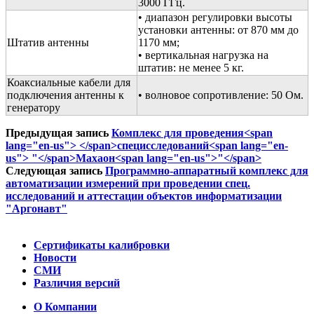
3000 ГГц.
• диапазон регулировки высоты
установки антенны: от 870 мм до
Штатив антенны
1170 мм;
• вертикальная нагрузка на
штатив: не менее 5 кг.
Коаксиальные кабели для
подключения антенны к
• волновое сопротивление: 50 Ом.
генератору
Предыдущая запись
Комплекс для проведения<span
lang="en-us"> </span>специсследований<span lang="en-
us"> "</span>Махаон<span lang="en-us">"</span>
Следующая запись
Программно-аппаратный комплекс для
автоматизации измерений при проведении спец.
исследований и аттестации объектов информатизации
"Аргонавт"
Сертификаты калибровки
Новости
СМИ
Различия версий
О Компании