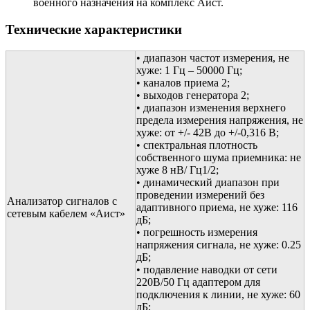
военного назначения на комплекс Аист.
Технические характеристики
• диапазон частот измерения, не
хуже: 1 Гц – 50000 Гц;
• каналов приема 2;
• выходов генератора 2;
• диапазон изменения верхнего
предела измерения напряжения, не
хуже: от +/- 42В до +/-0,316 В;
• спектральная плотность
собственного шума приемника: не
хуже 8 нВ/ Гц1/2;
• динамический диапазон при
проведении измерений без
Анализатор сигналов с
адаптивного приема, не хуже: 116
сетевым кабелем «Аист»
дБ;
• погрешность измерения
напряжения сигнала, не хуже: 0.25
дБ;
• подавление наводки от сети
220В/50 Гц адаптером для
подключения к линии, не хуже: 60
дБ;