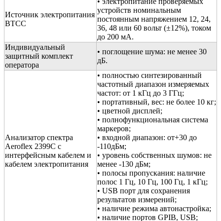
• электропитание проверяемых
устройств номинальным
Источник электропитания
постоянным напряжением 12, 24,
ВТСС
36, 48 или 60 вольт (±12%), током
до 200 мА.
Индивидуальный
• поглощение шума: не менее 30
защитный комплект
дБ.
оператора
• полностью синтезированный
частотный диапазон измеряемых
частот: от 1 кГц до 3 ГГц;
• портативный, вес: не более 10 кг;
• цветной дисплей;
• полнофункциональная система
маркеров;
Анализатор спектра
• входной диапазон: от+30 до
Aeroflex 2399C с
-110дБм;
интерфейсным кабелем и
• уровень собственных шумов: не
кабелем электропитания
менее -130 дБм;
• полосы пропускания: наличие
полос 1 Гц, 10 Гц, 100 Гц, 1 кГц;
• USB порт для сохранения
результатов измерений;
• наличие режима автонастройка;
• наличие портов GPIB, USB;