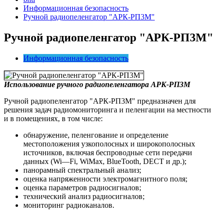
Информационная безопасность
Ручной радиопеленгатор "АРК-РП3М"
Ручной радиопеленгатор "АРК-РП3М"
Информационная безопасность
Использование ручного радиопеленгатора АРК-РП3М
Ручной радиопеленгатор "АРК-РП3М" предназначен для
решения задач радиомониторинга и пеленгации на местности
и в помещениях, в том числе:
обнаружение, пеленгование и определение
местоположения узкополосных и широкополосных
источников, включая беспроводные сети передачи
данных (
Wi
—
Fi
,
WiMax
,
BlueTooth
,
DECT
и др.);
панорамный спектральный анализ;
оценка напряженности электромагнитного поля;
оценка параметров радиосигналов;
технический анализ радиосигналов;
мониторинг радиоканалов.