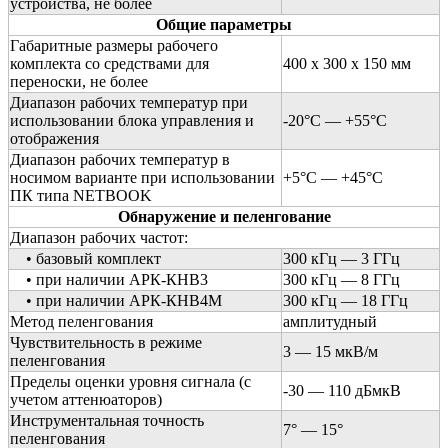
устройства, не более
Общие параметры
Габаритные размеры рабочего
комплекта со средствами для
400
x
300
x
150 мм
переноски, не более
Диапазон рабочих температур при
использовании блока управления и
-20°С — +55°С
отображения
Диапазон рабочих температур в
носимом варианте при использовании
+5°С — +45°С
ПК типа
NETBOOK
Обнаружение и пеленгование
Диапазон рабочих частот:
• базовый комплект
300 кГц — 3 ГГц
• при наличии АРК-КНВ3
300 кГц — 8 ГГц
• при наличии АРК-КНВ4М
300 кГц — 18 ГГц
Метод пеленгования
амплитудный
Чувствительность в режиме
3 — 15 мкВ/м
пеленгования
Пределы оценки уровня сигнала (с
-30 — 110 дБмкВ
учетом аттенюаторов)
Инструментальная точность
7° — 15°
пеленгования