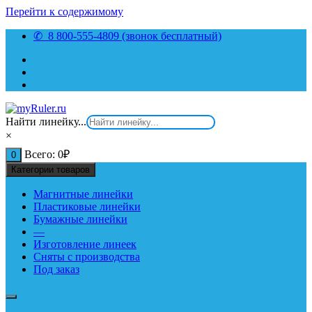
Перейти к содержимому
✆ 8 800-555-4809 (звонок бесплатный)
Найти линейку...
×
Всего:
0
₽
0
Категории товаров
Магнитные линейки
Пластиковые линейки
Бумажные линейки
—
Изготовление линеек
Сняты с производства
Под заказ