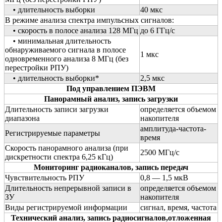
• длительность выборки
40 мкс
В режиме анализа спектра импульсных сигналов:
• скорость в полосе анализа 128 МГц
до 6 ГГц/с
• минимальная длительность
обнаруживаемого сигнала в полосе
1 мкс
одновременного анализа 8 МГц (без
перестройки РПУ)
• длительность выборки*
2,5 мкс
Под управлением ПЭВМ
Панорамный анализ, запись загрузки
Длительность записи загрузки
определяется объемом
диапазона
накопителя
амплитуда-частота-
Регистрируемые параметры
время
Скорость панорамного анализа (при
2500 МГц/с
дискретности спектра 6,25 кГц)
Мониторинг радиоканалов, запись передач
Чувствительность РПУ
0,8 — 1,5 мкВ
Длительность непрерывной записи в
определяется объемом
ЗУ
накопителя
Виды регистрируемой информации
сигнал, время, частота
Технический анализ, запись радиосигналов,отложенная