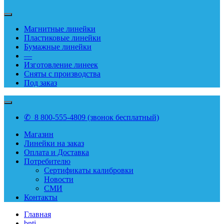
Магнитные линейки
Пластиковые линейки
Бумажные линейки
—
Изготовление линеек
Сняты с производства
Под заказ
✆ 8 800-555-4809 (звонок бесплатный)
Магазин
Линейки на заказ
Оплата и Доставка
Потребителю
Сертификаты калибровки
Новости
СМИ
Контакты
Главная
bnti