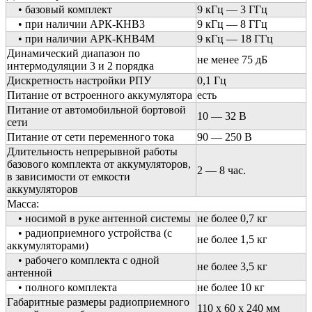
• базовый комплект
9 кГц — 3 ГГц
• при наличии АРК-КНВ3
9 кГц — 8 ГГц
• при наличии АРК-КНВ4М
9 кГц — 18 ГГц
Динамический диапазон по
не менее 75 дБ
интермодуляции 3 и 2 порядка
Дискретность настройки РПУ
0,1 Гц
Питание от встроенного аккумулятора
есть
Питание от автомобильной бортовой
10 — 32 В
сети
Питание от сети переменного тока
90 — 250 В
Длительность непрерывной работы
базового комплекта от аккумуляторов,
2 — 8 час.
в зависимости от емкости
аккумуляторов
Масса:
• носимой в руке антенной системы
не более 0,7 кг
• радиоприемного устройства (с
не более 1,5 кг
аккумуляторами)
• рабочего комплекта с одной
не более 3,5 кг
антенной
• полного комплекта
не более 10 кг
Габаритные размеры радиоприемного
110 х 60 х 240 мм