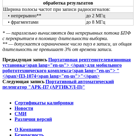
обработка результатов
Ширина полосы частот при записи радиосигналов:
• непрерывно**
до 2 МГц
• фрагментами
до 8 МГц
* — параллельно вычисляются два непрерывных потока БПФ
с перекрытием в половину длительности выборки.
** — допускается ограниченное число пауз в записи, их общая
длительность не превышает 3% от времени записи.
Предыдущая запись
Портативная рентгенотелевизионная
установка<span lang="en-us"> </span>для мобильного
робототехнического комплекса<span lang="en-us"> "
</span>ПЗ-1074<span lang="en-us">"</span>
Следующая запись
Портативный автоматический
пеленгатор "АРК-П7 (АРТИКУЛ-П)"
Сертификаты калибровки
Новости
СМИ
Различия версий
О Компании
Безопасность