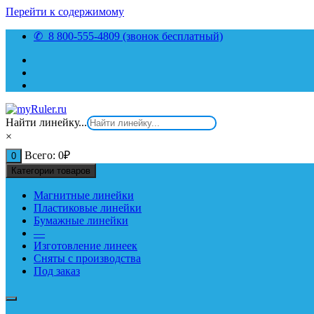
Перейти к содержимому
✆ 8 800-555-4809 (звонок бесплатный)
Найти линейку...
×
Всего:
0
₽
0
Категории товаров
Магнитные линейки
Пластиковые линейки
Бумажные линейки
—
Изготовление линеек
Сняты с производства
Под заказ