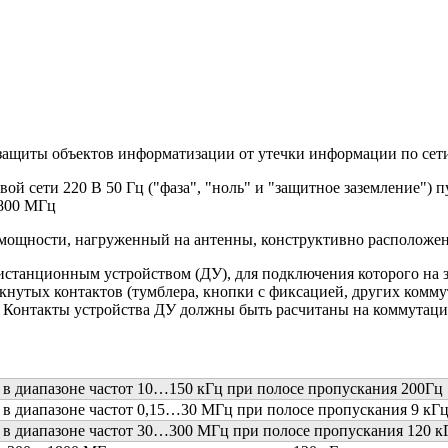
защиты объектов информатизации от утечки информации по сети 
ой сети 220 В 50 Гц ("фаза", "ноль" и "защитное заземление")
1800 МГц
 мощности, нагруженный на антенны, конструктивно расположен
станционным устройством (ДУ), для подключения которого на з
кнутых контактов (тумблера, кнопки с фиксацией, других комм
 Контакты устройства ДУ должны быть расчитаны на коммутацию
я в диапазоне частот 10…150 кГц при полосе пропускания 200Гц
я в диапазоне частот 0,15…30 МГц при полосе пропускания 9 кГ
я в диапазоне частот 30…300 МГц при полосе пропускания 120 к