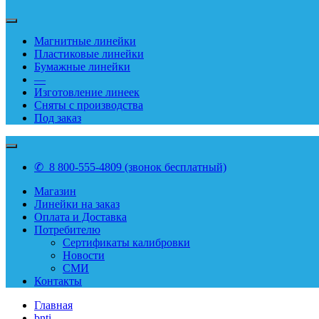
Магнитные линейки
Пластиковые линейки
Бумажные линейки
—
Изготовление линеек
Сняты с производства
Под заказ
✆ 8 800-555-4809 (звонок бесплатный)
Магазин
Линейки на заказ
Оплата и Доставка
Потребителю
Сертификаты калибровки
Новости
СМИ
Контакты
Главная
bnti