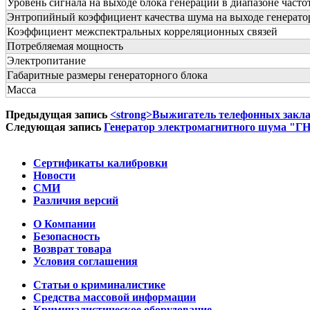
Уровень сигнала на выходе блока генерации в диапазоне част
Энтропийный коэффициент качества шума на выходе генерато
Коэффициент межспектральных корреляционных связей
Потребляемая мощность
Электропитание
Габаритные размеры генераторного блока
Масса
Предыдущая запись
<strong>Выжигатель телефонных закла
Следующая запись
Генератор электромагнитного шума "
Сертификаты калибровки
Новости
СМИ
Различия версий
О Компании
Безопасность
Возврат товара
Условия соглашения
Статьи о криминалистике
Средства массовой информации
Криминалистическое оборудование