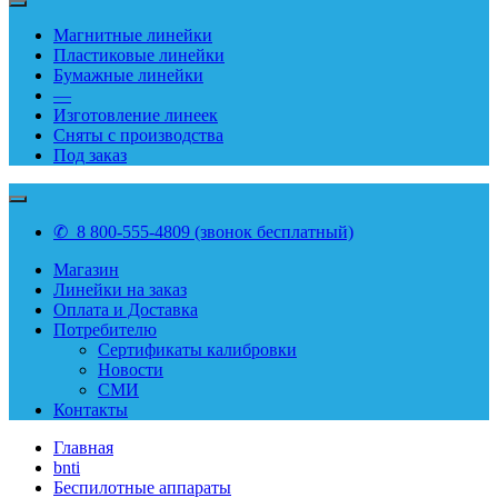
Магнитные линейки
Пластиковые линейки
Бумажные линейки
—
Изготовление линеек
Сняты с производства
Под заказ
✆ 8 800-555-4809 (звонок бесплатный)
Магазин
Линейки на заказ
Оплата и Доставка
Потребителю
Сертификаты калибровки
Новости
СМИ
Контакты
Главная
bnti
Беспилотные аппараты