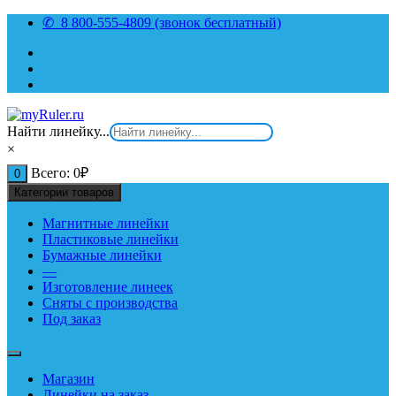
Перейти
✆ 8 800-555-4809 (звонок бесплатный)
к
содержимому
Найти линейку...
×
Всего:
0
₽
0
Категории товаров
Магнитные линейки
Пластиковые линейки
Бумажные линейки
—
Изготовление линеек
Сняты с производства
Под заказ
Магазин
Линейки на заказ